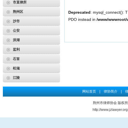
市直律所
2026年度第3期申请律师执业人员参加面试考核的通知
荆州区
Deprecated
: mysql_connect(): T
申请律师执业人员实习考核结果公示
PDO instead in
/www/wwwroot/w
沙市
2026年度第2期申请律师执业人员参加面试考核的通知
公安
申请律师执业人员实习考核结果公示
洪湖
2026年度第1期申请律师执业人员参加面试考核的通知
监利
关于给予王道发律师“中止会员权利三个月”行业纪律处分...
石首
申请律师执业人员实习考核结果公示
松滋
江陵
网站首页
|
律协简介
|
荆州市律师协会 版权所有 Co
http://www.jzlawye